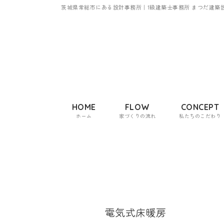
茨城県常総市にある設計事務所｜1級建築士事務所 まつだ建築
HOME
FLOW
CONCEPT
ホーム
家づくりの流れ
私たちのこだわり
電気式床暖房