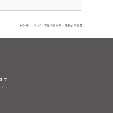
HOME
ブログ
下屋のある家
電気式床暖房
ます。
さい。