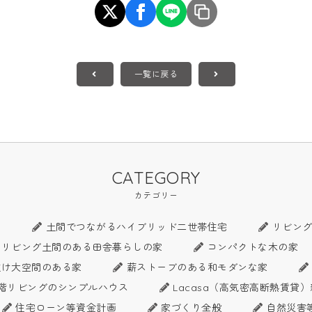
一覧に戻る
CATEGORY
カテゴリー
ス
土間でつながるハイブリッド二世帯住宅
リビン
リビング土間のある田舎暮らしの家
コンパクトな木の家
抜け大空間のある家
薪ストーブのある和モダンな家
階リビングのシンプルハウス
Lacasa（高気密高断熱賃貸
住宅ローン等資金計画
家づくり全般
自然災害