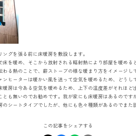
リングを張る前に床暖房を敷設します。
で床を暖め、そこから放射される輻射熱により部屋を暖める
伝わる熱のことで、薪ストーブの様な暖まり方をイメージし
ァンヒーターは暖かい風を送って空気を暖めるため、どうし
床暖房は今ある空気を暖めるため、上下の温度差がそれほど
ことも無いのでお勧めです。我が家にも床暖房はあるのです
房のシートタイプでしたが、他にも色々種類があるのでまた説
この記事をシェアする