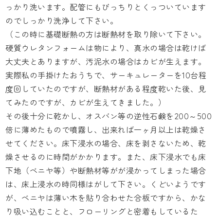
っかり洗います。配管にもびっちりとくっついています
のでしっかり洗浄して下さい。
（この時に基礎断熱の方は断熱材を取り除いて下さい。
硬質ウレタンフォームは物により、真水の場合は乾けば
大丈夫とありますが、汚泥水の場合はカビが生えます。
実際私の手掛けたおうちで、サーキュレーターを10台程
度回していたのですが、断熱材がある程度乾いた後、見
てみたのですが、カビが生えてきました。）
その後十分に乾かし、オスバン等の逆性石鹸を200～500
倍に薄めたもので噴霧し、出来れば一ヶ月以上は乾燥さ
せてください。床下浸水の場合、床を剥さないため、乾
燥させるのに時間がかかります。また、床下浸水でも床
下地（ベニヤ等）や断熱材等がが浸かってしまった場合
は、床上浸水の時同様はがして下さい。くどいようです
が、ベニヤは薄い木を貼り合わせた合板ですから、かな
り吸い込むことと、フローリングと密着もしているた