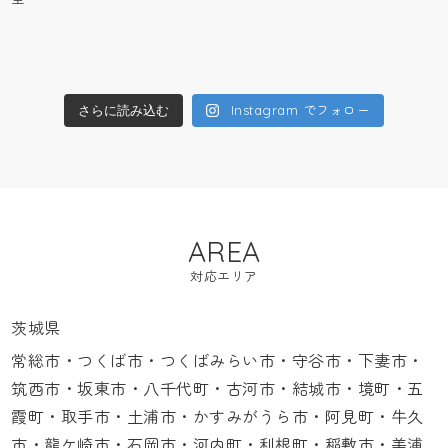
Instagram でフォロー
さらに読み込む
AREA
対応エリア
茨城県
常総市・つくば市・つくばみらい市・守谷市・下妻市・
筑西市・坂東市・八千代町・古河市・結城市・境町・五
霞町・取手市・土浦市・かすみがうら市・阿見町・牛久
市・龍ケ崎市・石岡市・河内町・利根町・稲敷市・美浦