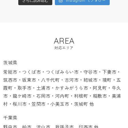
Instagram でフォロー
さらに読み込む
AREA
対応エリア
茨城県
常総市・つくば市・つくばみらい市・守谷市・下妻市・
筑西市・坂東市・八千代町・古河市・結城市・境町・五
霞町・取手市・土浦市・かすみがうら市・阿見町・牛久
市・龍ケ崎市・石岡市・河内町・利根町・稲敷市・美浦
村・桜川市・笠間市・小美玉市・茨城町 他
千葉県
野田市、柏市、流山市、我孫子市、印西市 他