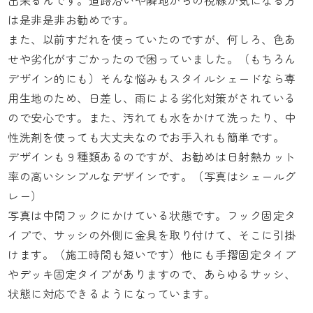
出来るんです。道路沿いや隣地からの視線が気になる方
は是非是非お勧めです。
また、以前すだれを使っていたのですが、何しろ、色あ
せや劣化がすごかったので困っていました。（もちろん
デザイン的にも）そんな悩みも
スタイルシェード
なら専
用生地のため、日差し、雨による劣化対策がされている
ので安心です。また、汚れても水をかけて洗ったり、中
性洗剤を使っても大丈夫なのでお手入れも簡単です。
デザインも９種類あるのですが、お勧めは日射熱カット
率の高いシンプルなデザインです。（写真はシェールグ
レー）
写真は中間フックにかけている状態です。フック固定タ
イプで、サッシの外側に金具を取り付けて、そこに引掛
けます。（施工時間も短いです）他にも手摺固定タイプ
やデッキ固定タイプがありますので、あらゆるサッシ、
状態に対応できるようになっています。