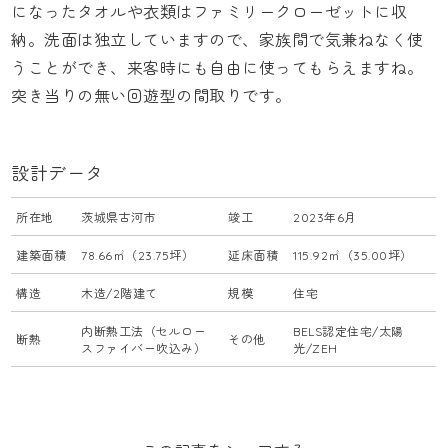
になったタオルや衣類はファミリークローゼットに収
納。洗面は独立していますので、家族間で気兼ねなく使
うことができ、来客時にも自由に使ってもらえますね。
突き当りの無い回遊型の間取りです。
設計データ
所在地
茨城県古河市
竣工
2023年6月
建築面積
78.66㎡（23.75坪）
延床面積
115.92㎡（35.00坪）
構造
木造/2階建て
規模
住宅
内断熱工法（セルロー
BELS認定住宅/太陽
断熱
その他
スファイバー吹込み）
光/ZEH