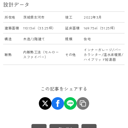
設計データ
所在地
茨城県古河市
竣工
2022年3月
建築面積
110.13㎡（33.25坪）
延床面積
169.75㎡（51.25坪）
構造
木造/2階建て
規模
住宅
インナーガレージ/バー
内断熱工法（セルロー
断熱
その他
カウンター/温水床暖房/
スファイバー）
ハイブリッド給湯器
この記事をシェアする