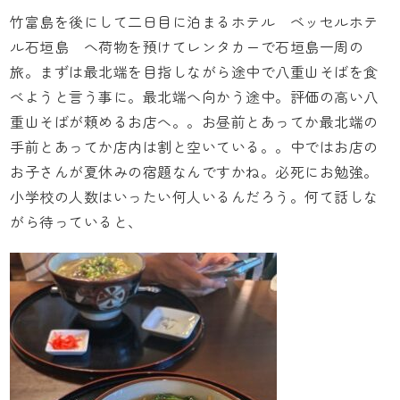
竹富島を後にして二日目に泊まるホテル
ベッセルホテ
ル石垣島
へ荷物を預けてレンタカーで石垣島一周の
旅。まずは最北端を目指しながら途中で八重山そばを食
べようと言う事に。最北端へ向かう途中。評価の高い八
重山そばが頼めるお店へ。。お昼前とあってか最北端の
手前とあってか店内は割と空いている。。中ではお店の
お子さんが夏休みの宿題なんですかね。必死にお勉強。
小学校の人数はいったい何人いるんだろう。何て話しな
がら待っていると、