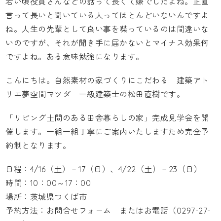
若い頃役員さんなどの話って長くて嫌でしたよね。正直
言って長いと聞いている人ってほとんどいないんですよ
ね。人生の先輩として良い事を喋っているのは間違いな
いのですが、それが聞き手に届かないとマイナス効果何
ですよね。ある意味勉強になります。
こんにちは。自然素材の家づくりにこだわる
建築アト
リエ夢空間マツダ
一級建築士の松田直樹です。
「リビング土間のある田舎暮らしの家」完成見学会を開
催します。一組一組丁寧にご案内いたしますため完全予
約制となります。
日程：4/16（土）－17（日）、4/22（土）－23（日）
時間：10：00～17：00
場所：茨城県つくば市
予約方法：
お問合せフォーム
またはお電話（0297-27-