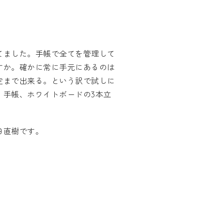
てました。手帳で全てを管理して
すか。確かに常に手元にあるのは
定まで出来る。という訳で試しに
、手帳、ホワイトボードの3本立
田直樹です。