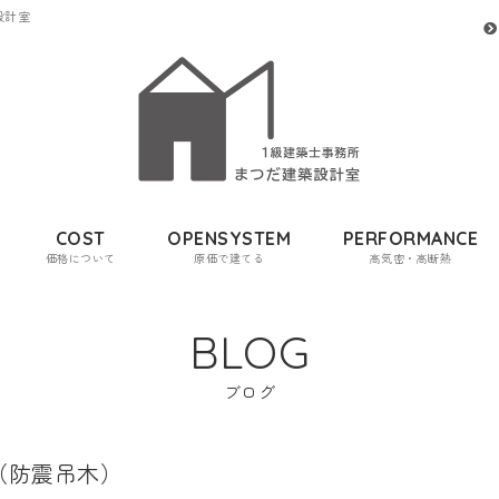
設計室
COST
OPENSYSTEM
PERFORMANCE
価格について
原価で建てる
高気密・高断熱
BLOG
ブログ
（防震吊木）