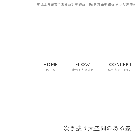
茨城県常総市にある設計事務所｜1級建築士事務所 まつだ建築
HOME
FLOW
CONCEPT
ホーム
家づくりの流れ
私たちのこだわり
吹き抜け大空間のある家