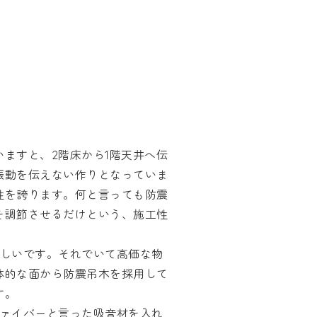
ますと、2階床から1階天井へ伝
振動を伝えない作りとなっていま
性を誇ります。何と言っても防震
を調節させるだけという、施工性
難しいです。それでいて高価な物
体的な面から防震吊木を採用して
す。
ファイバーと言った吸音材を入れ