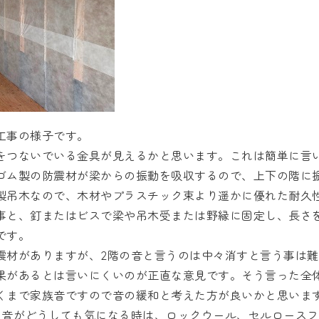
工事の様子です。
をつないでいる金具が見えるかと思います。これは簡単に言い
ゴム製の防震材が梁からの振動を吸収するので、上下の階に
製吊木なので、木材やプラスチック束より遥かに優れた耐久
事と、釘またはビスで梁や吊木受または野縁に固定し、長さ
です。
震材がありますが、2階の音と言うのは中々消すと言う事は
果があるとは言いにくいのが正直な意見です。そう言った全
くまで家族音ですので音の緩和と考えた方が良いかと思いま
の音がどうしても気になる時は、ロックウール、セルロース