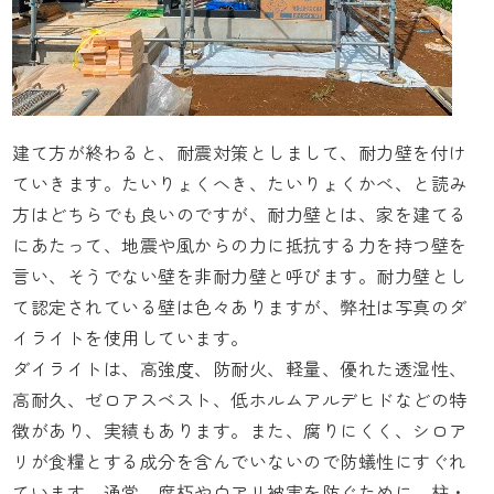
建て方が終わると、耐震対策としまして、耐力壁を付け
ていきます。たいりょくへき、たいりょくかべ、と読み
方はどちらでも良いのですが、耐力壁とは、家を建てる
にあたって、地震や風からの力に抵抗する力を持つ壁を
言い、そうでない壁を非耐力壁と呼びます。耐力壁とし
て認定されている壁は色々ありますが、弊社は写真のダ
イライトを使用しています。
ダイライトは、高強度、防耐火、軽量、優れた透湿性、
高耐久、ゼロアスベスト、低ホルムアルデヒドなどの特
徴があり、実績もあります。また、腐りにくく、シロア
リが食糧とする成分を含んでいないので防蟻性にすぐれ
ています。通常、腐朽や白アリ被害を防ぐために、柱・